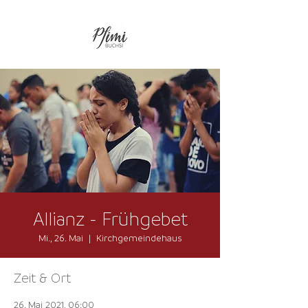
Allianz - Frühgebet
Mi., 26. Mai
  |  
Kirchgemeindehaus
Zeit & Ort
26. Mai 2021, 06:00