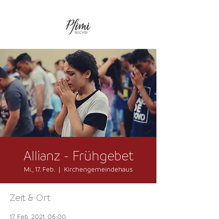
Allianz - Frühgebet
Mi., 17. Feb.
  |  
Kirchengemeindehaus
Zeit & Ort
17. Feb. 2021, 06:00