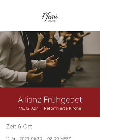
Allianz Frühgebet
Mi., 12. Apr.
  |  
Reformierte Kirche
Zeit & Ort
12. Apr. 2023, 06:30 – 08:00 MESZ