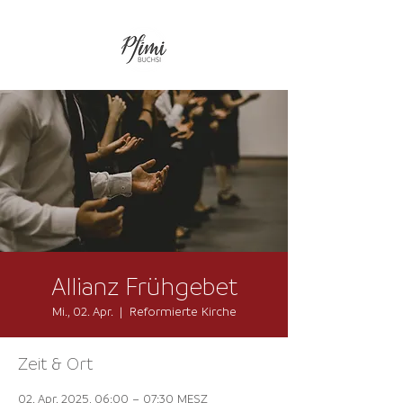
Allianz Frühgebet
Mi., 02. Apr.
  |  
Reformierte Kirche
Zeit & Ort
02. Apr. 2025, 06:00 – 07:30 MESZ