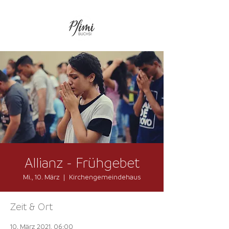
Allianz - Frühgebet
Mi., 10. März
  |  
Kirchengemeindehaus
Zeit & Ort
10. März 2021, 06:00