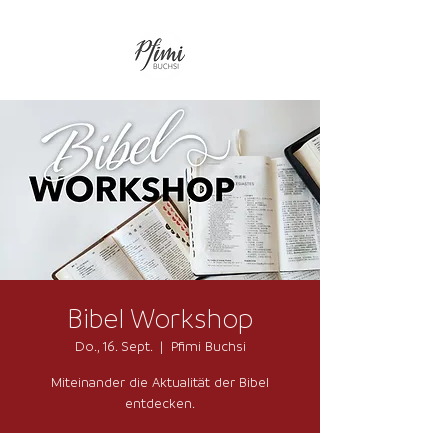
Bibel Workshop
Do., 16. Sept.
  |  
Pfimi Buchsi
Miteinander die Aktualität der Bibel
entdecken.