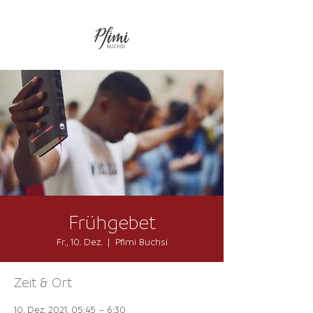
Frühgebet
Fr., 10. Dez.
  |  
Pfimi Buchsi
Zeit & Ort
10. Dez. 2021, 05:45 – 6:30