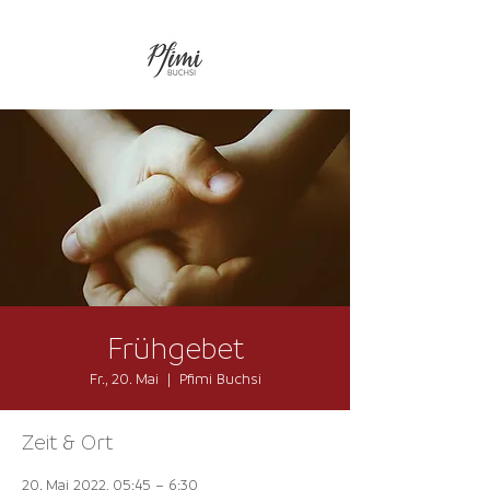
Frühgebet
Fr., 20. Mai
  |  
Pfimi Buchsi
Zeit & Ort
20. Mai 2022, 05:45 – 6:30