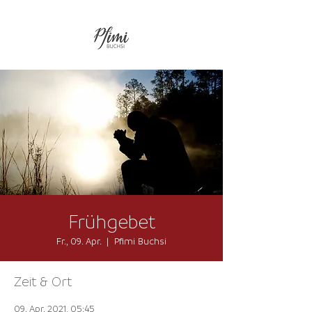
Frühgebet
Fr., 09. Apr.
  |  
Pfimi Buchsi
Zeit & Ort
09. Apr. 2021, 05:45