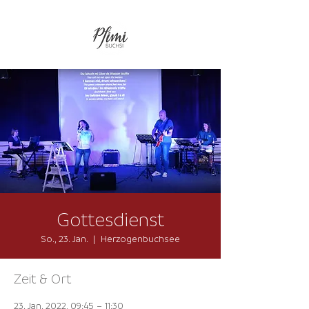
Gottesdienst
So., 23. Jan.
  |  
Herzogenbuchsee
Zeit & Ort
23. Jan. 2022, 09:45 – 11:30