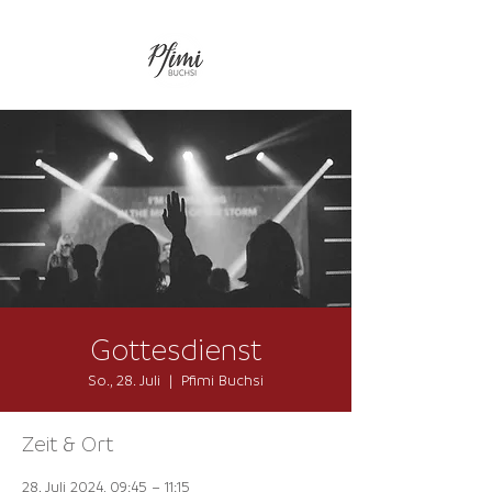
Gottesdienst
So., 28. Juli
  |  
Pfimi Buchsi
Zeit & Ort
28. Juli 2024, 09:45 – 11:15