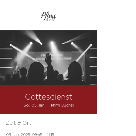
Gottesdienst
So., 05. Jan.
  |  
Pfimi Buchsi
Zeit & Ort
05. Jan. 2025, 09:45 – 11:15