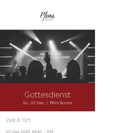
Gottesdienst
So., 07. Dez.
  |  
Pfimi Buchsi
Zeit & Ort
07. Dez. 2025, 09:45 – 11:15