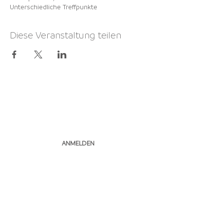
Unterschiedliche Treffpunkte
Diese Veranstaltung teilen
NEWSLETTER
ABONNIEREN
ANMELDEN
Pfimi Herzogenbuchsee I