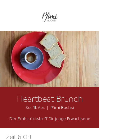
Heartbeat Brunch
So., 11. Apr.
  |  
Pfimi Buchsi
Der Frühstückstreff für junge Erwachsene
Zeit & Ort