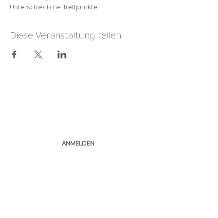
Unterschiedliche Treffpunkte
Diese Veranstaltung teilen
NEWSLETTER
ABONNIEREN
ANMELDEN
Pfimi Herzogenbuchsee I