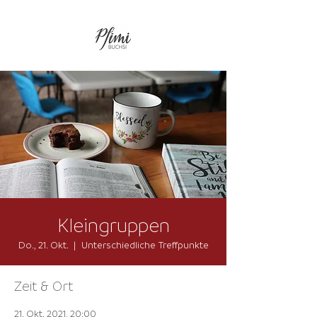
Kleingruppen
Do., 21. Okt.
  |  
Unterschiedliche Treffpunkte
Zeit & Ort
21. Okt. 2021, 20:00