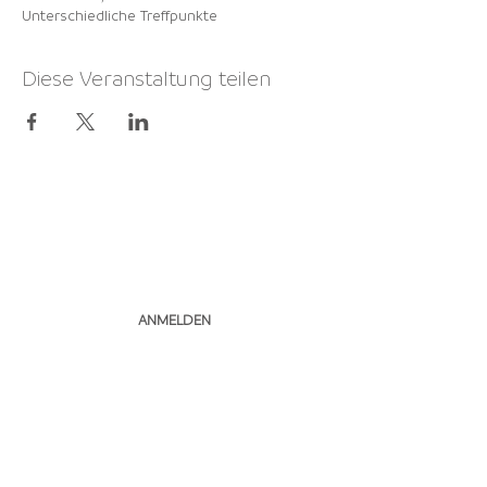
Unterschiedliche Treffpunkte
Diese Veranstaltung teilen
NEWSLETTER
ABONNIEREN
ANMELDEN
Pfimi Herzogenbuchsee I