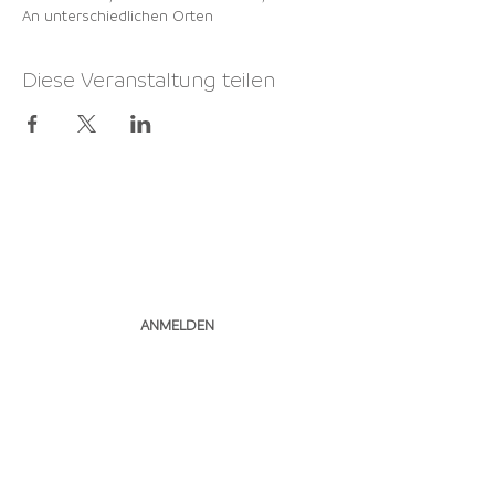
An unterschiedlichen Orten
Diese Veranstaltung teilen
NEWSLETTER
ABONNIEREN
ANMELDEN
Pfimi Herzogenbuchsee I