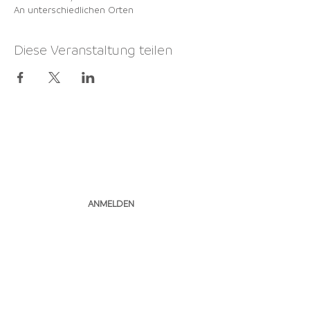
An unterschiedlichen Orten
Diese Veranstaltung teilen
NEWSLETTER
ABONNIEREN
ANMELDEN
Pfimi Herzogenbuchsee I