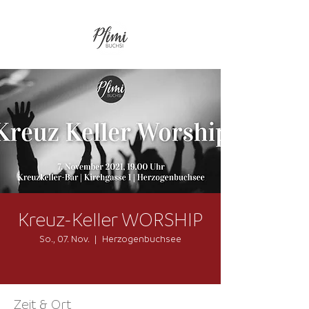
Kreuz-Keller WORSHIP
So., 07. Nov.
  |  
Herzogenbuchsee
Zeit & Ort