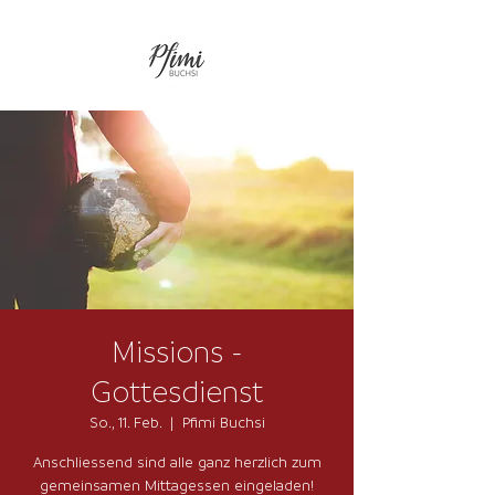
Missions -
Gottesdienst
So., 11. Feb.
  |  
Pfimi Buchsi
Anschliessend sind alle ganz herzlich zum
gemeinsamen Mittagessen eingeladen!