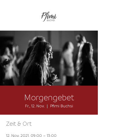
Morgengebet
Fr., 12. Nov.
  |  
Pfimi Buchsi
Zeit & Ort
12. Nov. 2021, 09:00 – 13:00