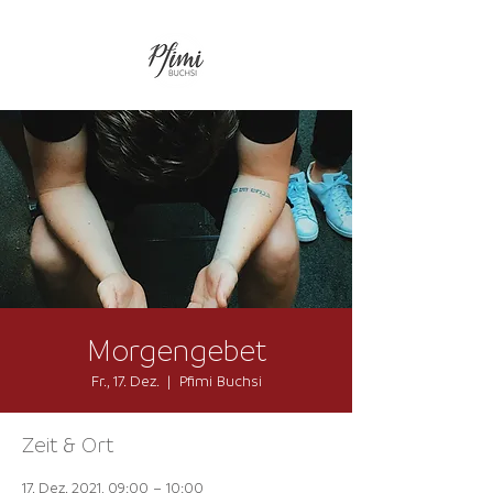
Morgengebet
Fr., 17. Dez.
  |  
Pfimi Buchsi
Zeit & Ort
17. Dez. 2021, 09:00 – 10:00