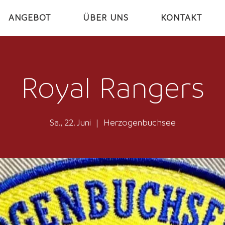
ANGEBOT
ÜBER UNS
KONTAKT
Royal Rangers
Sa., 22. Juni
  |  
Herzogenbuchsee