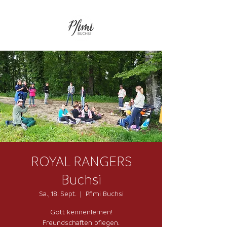
ROYAL RANGERS
Buchsi
Sa., 18. Sept.
  |  
Pfimi Buchsi
Gott kennenlernen!
Freundschaften pflegen.