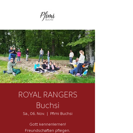
ROYAL RANGERS
Buchsi
Sa., 06. Nov.
  |  
Pfimi Buchsi
Gott kennenlernen!
Freundschaften pflegen.