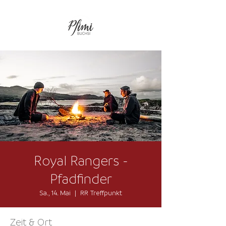
Royal Rangers -
Pfadfinder
Sa., 14. Mai
  |  
RR Treffpunkt
Zeit & Ort