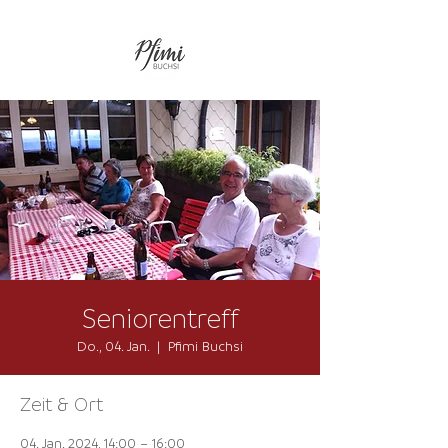
Seniorentreff
Do., 04. Jan.
  |  
Pfimi Buchsi
Zeit & Ort
04. Jan. 2024, 14:00 – 16:00