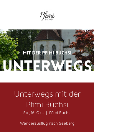
Unterwegs mit der
Pfimi Buchsi
So., 16. Okt.
  |  
Pfimi Buchsi
Wanderausflug nach Seeberg